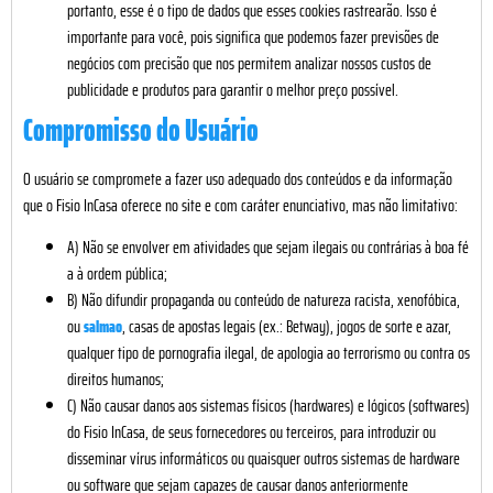
portanto, esse é o tipo de dados que esses cookies rastrearão. Isso é
importante para você, pois significa que podemos fazer previsões de
negócios com precisão que nos permitem analizar nossos custos de
publicidade e produtos para garantir o melhor preço possível.
Compromisso do Usuário
O usuário se compromete a fazer uso adequado dos conteúdos e da informação
que o Fisio InCasa oferece no site e com caráter enunciativo, mas não limitativo:
A) Não se envolver em atividades que sejam ilegais ou contrárias à boa fé
a à ordem pública;
B) Não difundir propaganda ou conteúdo de natureza racista, xenofóbica,
ou
salmao
, casas de apostas legais (ex.: Betway), jogos de sorte e azar,
qualquer tipo de pornografia ilegal, de apologia ao terrorismo ou contra os
direitos humanos;
C) Não causar danos aos sistemas físicos (hardwares) e lógicos (softwares)
do Fisio InCasa, de seus fornecedores ou terceiros, para introduzir ou
disseminar vírus informáticos ou quaisquer outros sistemas de hardware
ou software que sejam capazes de causar danos anteriormente